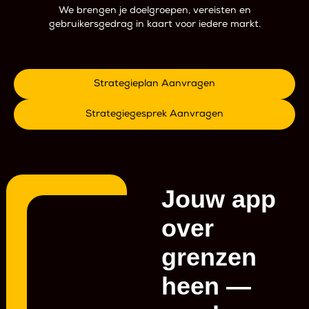
We brengen je doelgroepen, vereisten en
W
gebruikersgedrag in kaart voor iedere markt.
Strategieplan Aanvragen
Strategiegesprek Aanvragen
Jouw app
over
grenzen
heen —