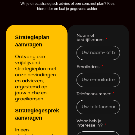
Wil je direct strategisch advies of een concreet plan? Kies
hieronder en laat je gegevens achter.
Naam of
Strategieplan
bedrijfsnaam
aanvragen
Ontvang een
vrijblijvend
Emailadres
strategieplan met
onze bevindingen
en adviezen,
afgestemd op
jouw niche en
Telefoonnummer
groeikansen.
Strategiegesprek
aanvragen
Waar heb je
interesse in?
In een