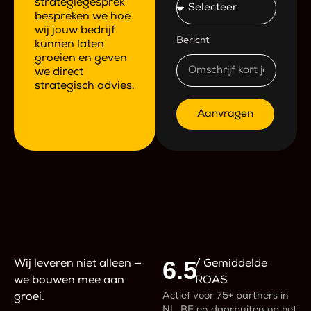
strategiegesprek
bespreken we hoe
wij jouw bedrijf
Bericht
kunnen laten
groeien en geven
we direct
strategisch advies.
Aanvragen
6.5
Wij leveren niet alleen —
/ Gemiddelde
we bouwen mee aan
ROAS
Actief voor 75+ partners in
groei.
NL, BE en daarbuiten op het