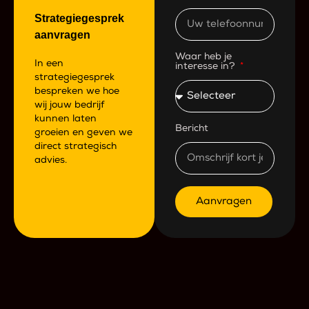
Strategiegesprek
aanvragen
Waar heb je
In een
interesse in?
strategiegesprek
bespreken we hoe
wij jouw bedrijf
kunnen laten
Bericht
groeien en geven we
direct strategisch
advies.
Aanvragen