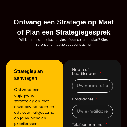
Ontvang een Strategie op Maat
of Plan een Strategiegesprek
Wil je direct strategisch advies of een concreet plan? Kies
hieronder en laat je gegevens achter.
Naam of
Strategieplan
bedrijfsnaam
aanvragen
Ontvang een
vrijblijvend
Emailadres
strategieplan met
onze bevindingen en
adviezen, afgestemd
op jouw niche en
groeikansen.
Telefoonnummer