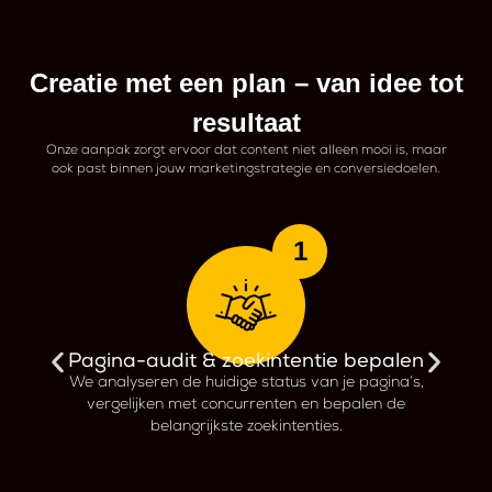
Creatie met een plan – van idee tot
resultaat
Onze aanpak zorgt ervoor dat content niet alleen mooi is, maar
ook past binnen jouw marketingstrategie en conversiedoelen.
1
Pagina-audit & zoekintentie bepalen
We analyseren de huidige status van je pagina’s,
vergelijken met concurrenten en bepalen de
We
belangrijkste zoekintenties.