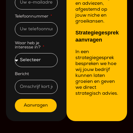
en adviezen,
afgestemd op
jouw niche en
Telefoonnummer
groeikansen.
Strategiegesprek
aanvragen
Waar heb je
interesse in?
In een
strategiegesprek
bespreken we hoe
wij jouw bedrijf
Bericht
kunnen laten
groeien en geven
we direct
strategisch advies.
Aanvragen