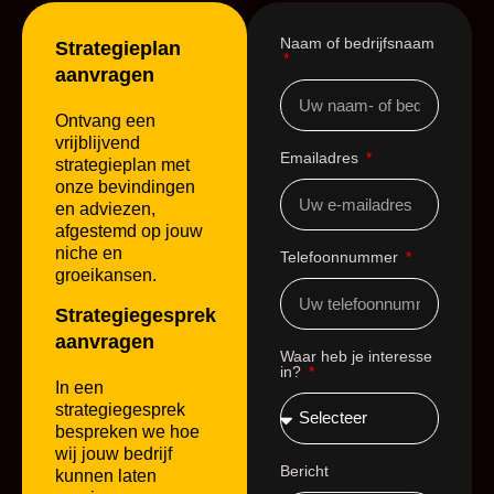
Naam of bedrijfsnaam
Strategieplan
aanvragen
Ontvang een
vrijblijvend
Emailadres
strategieplan met
onze bevindingen
en adviezen,
afgestemd op jouw
niche en
Telefoonnummer
groeikansen.
Strategiegesprek
aanvragen
Waar heb je interesse
in?
In een
strategiegesprek
bespreken we hoe
wij jouw bedrijf
Bericht
kunnen laten