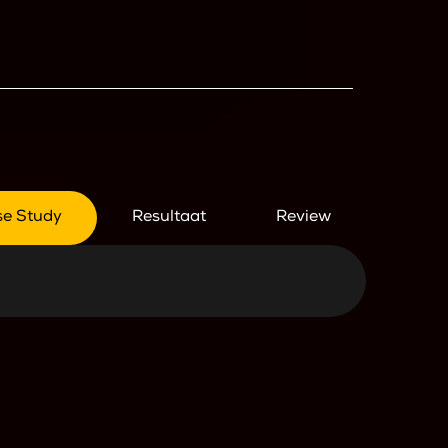
se Study
Resultaat
Review