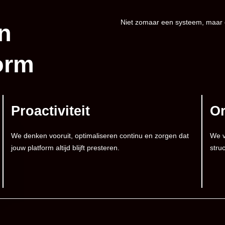
Niet zomaar een systeem, maar e
n
orm
Proactiviteit
Or
We denken vooruit, optimaliseren continu en zorgen dat
We v
jouw platform altijd blijft presteren.
stru