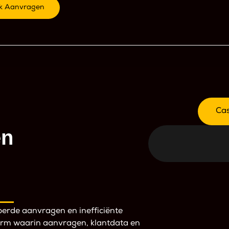
ek Aanvragen
Ca
en
perde aanvragen en inefficiënte
form waarin aanvragen, klantdata en