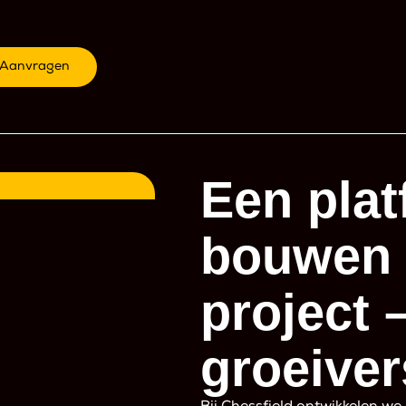
k Aanvragen
Een plat
bouwen 
project 
groeiver