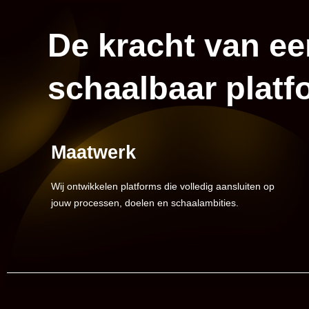
De kracht van ee
schaalbaar platf
Maatwerk
Wij ontwikkelen platforms die volledig aansluiten op
jouw processen, doelen en schaalambities.