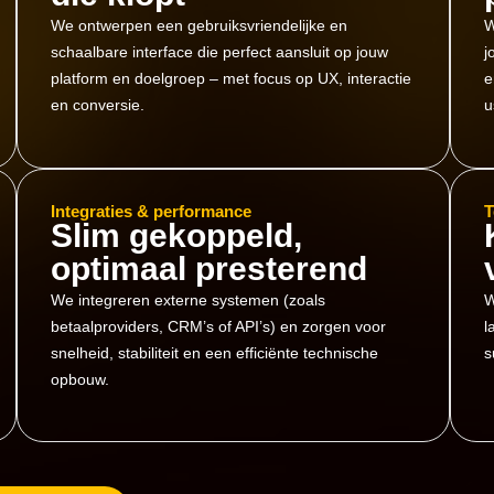
We ontwerpen een gebruiksvriendelijke en
W
schaalbare interface die perfect aansluit op jouw
j
platform en doelgroep – met focus op UX, interactie
e
en conversie.
u
Integraties & performance
T
Slim gekoppeld,
optimaal presterend
We integreren externe systemen (zoals
W
betaalproviders, CRM’s of API’s) en zorgen voor
l
snelheid, stabiliteit en een efficiënte technische
s
opbouw.