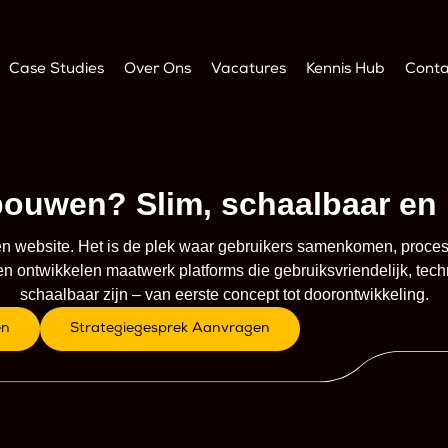
Case Studies
Over Ons
Vacatures
Kennis Hub
Conta
bouwen? Slim, schaalbaar en 
en website. Het is de plek waar gebruikers samenkomen, pro
en ontwikkelen maatwerk platforms die gebruiksvriendelijk, tech
schaalbaar zijn – van eerste concept tot doorontwikkeling.
en
Strategiegesprek Aanvragen