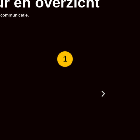
r en overzicht
e communicatie.
1