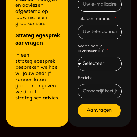
en adviezen,
afgestemd op
jouw niche en
Telefoonnummer
groeikansen.
Strategiegesprek
aanvragen
Waar heb je
interesse in?
In een
strategiegesprek
bespreken we hoe
wij jouw bedrijf
Bericht
kunnen laten
groeien en geven
we direct
strategisch advies.
Aanvragen