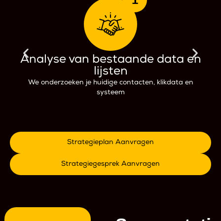
Analyse van bestaande data en
lijsten
We onderzoeken je huidige contacten, klikdata en
W
systeem
Strategieplan Aanvragen
Strategiegesprek Aanvragen