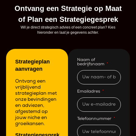
Ontvang een Strategie op Maat
of Plan een Strategiegesprek
Wil je direct strategisch advies of een concreet plan? Kies
hieronder en laat je gegevens achter.
Naam of
Strategieplan
bedrijfsnaam
aanvragen
Ontvang een
vrijblijvend
Emailadres
strategieplan met
onze bevindingen
en adviezen,
afgestemd op
jouw niche en
Telefoonnummer
groeikansen.
Strategiegesprek