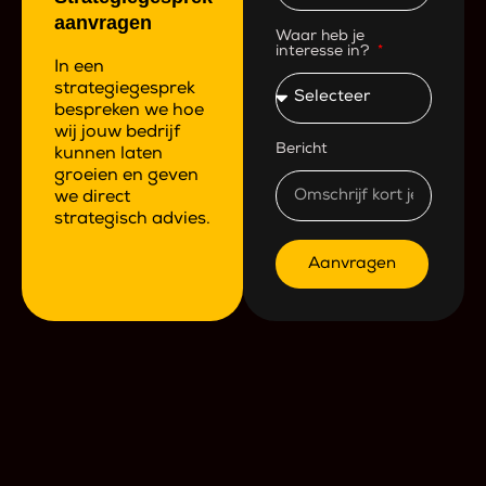
aanvragen
Waar heb je
interesse in?
In een
strategiegesprek
bespreken we hoe
wij jouw bedrijf
Bericht
kunnen laten
groeien en geven
we direct
strategisch advies.
Aanvragen