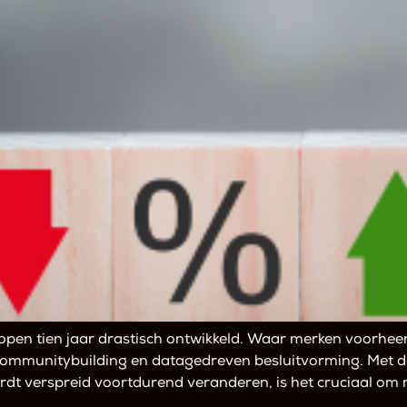
lopen tien jaar drastisch ontwikkeld. Waar merken voorheen
 communitybuilding en datagedreven besluitvorming. Met 
dt verspreid voortdurend veranderen, is het cruciaal om m