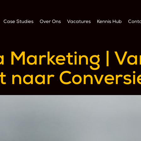
Case Studies
Over Ons
Vacatures
Kennis Hub
Cont
a Marketing | Va
 naar Conversi