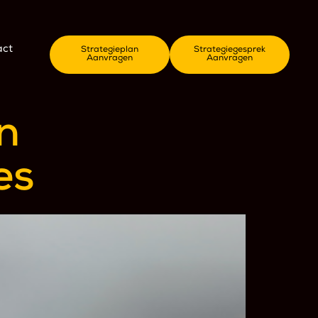
act
Strategieplan
Strategiegesprek
Aanvragen
Aanvragen
n
es