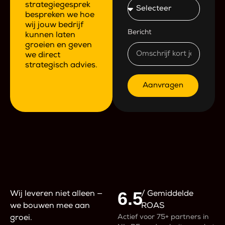
strategiegesprek
bespreken we hoe
wij jouw bedrijf
Bericht
kunnen laten
groeien en geven
we direct
strategisch advies.
Aanvragen
6.5
Wij leveren niet alleen —
/ Gemiddelde
we bouwen mee aan
ROAS
Actief voor 75+ partners in
groei.