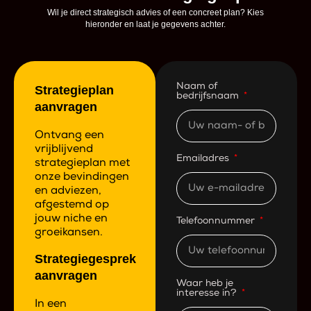
Wil je direct strategisch advies of een concreet plan? Kies
hieronder en laat je gegevens achter.
Naam of
Strategieplan
bedrijfsnaam
aanvragen
Ontvang een
vrijblijvend
Emailadres
strategieplan met
onze bevindingen
en adviezen,
afgestemd op
jouw niche en
Telefoonnummer
groeikansen.
Strategiegesprek
aanvragen
Waar heb je
interesse in?
In een